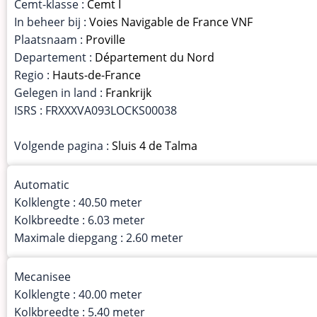
Cemt-klasse :
Cemt I
In beheer bij :
Voies Navigable de France VNF
Plaatsnaam :
Proville
Departement :
Département du Nord
Regio :
Hauts-de-France
Gelegen in land :
Frankrijk
ISRS : FRXXXVA093LOCKS00038
Volgende pagina :
Sluis 4 de Talma
Automatic
Kolklengte : 40.50 meter
Kolkbreedte : 6.03 meter
Maximale diepgang : 2.60 meter
Mecanisee
Kolklengte : 40.00 meter
Kolkbreedte : 5.40 meter