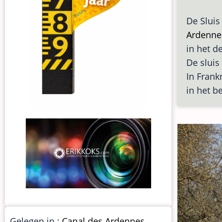
De Sluis
Ardenne
in het 
De sluis
In Frank
in het b
Gelegen in :
Canal des Ardennes