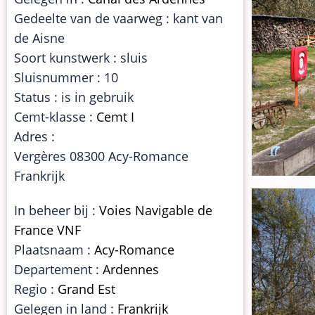
Gedeelte van de vaarweg : kant van
de Aisne
Soort kunstwerk : sluis
Sluisnummer : 10
Status : is in gebruik
Cemt-klasse :
Cemt I
Adres :
Vergères 08300 Acy-Romance
Frankrijk
In beheer bij :
Voies Navigable de
France VNF
Plaatsnaam :
Acy-Romance
Departement :
Ardennes
Regio :
Grand Est
Gelegen in land :
Frankrijk