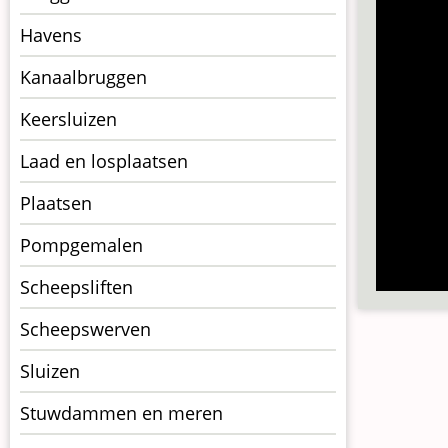
op
kunstwerkpagina
Havens
Kanaalbruggen
Keersluizen
Laad en losplaatsen
Plaatsen
Pompgemalen
Scheepsliften
Scheepswerven
Sluizen
Stuwdammen en meren