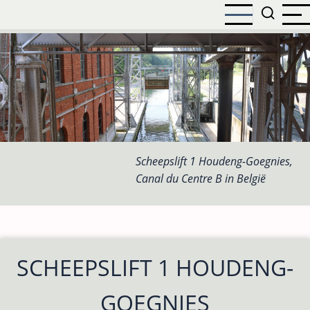
Overslaan
en
naar
de
inhoud
gaan
Scheepslift 1 Houdeng-Goegnies,
Canal du Centre B in België
SCHEEPSLIFT 1 HOUDENG-
GOEGNIES