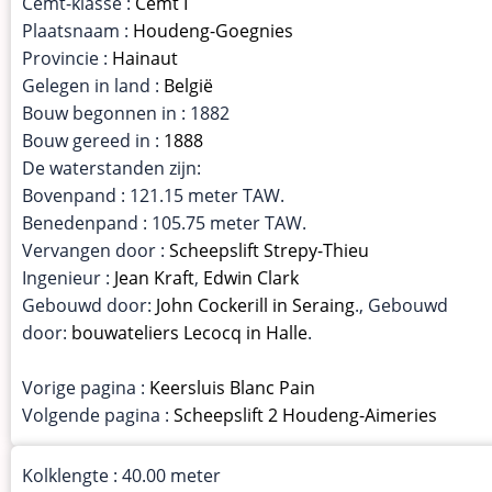
Cemt-klasse :
Cemt I
Plaatsnaam :
Houdeng-Goegnies
Provincie :
Hainaut
Gelegen in land :
België
Bouw begonnen in : 1882
Bouw gereed in :
1888
De waterstanden zijn:
Bovenpand : 121.15 meter TAW.
Benedenpand : 105.75 meter TAW.
Vervangen door :
Scheepslift Strepy-Thieu
Ingenieur :
Jean Kraft
,
Edwin Clark
Gebouwd door:
John Cockerill in Seraing
., Gebouwd
door:
bouwateliers Lecocq in Halle
.
Vorige pagina :
Keersluis Blanc Pain
Volgende pagina :
Scheepslift 2 Houdeng-Aimeries
Kolklengte : 40.00 meter