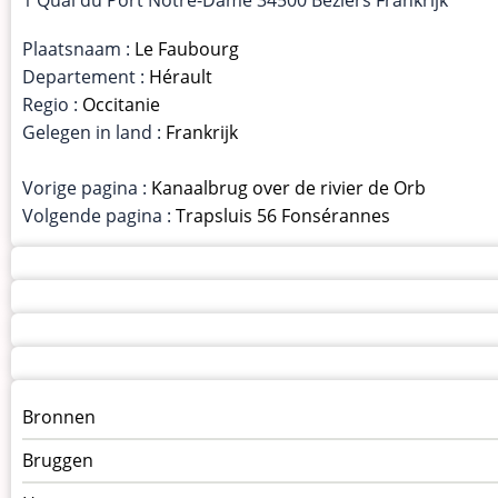
Plaatsnaam :
Le Faubourg
Departement :
Hérault
Regio :
Occitanie
Gelegen in land :
Frankrijk
Vorige pagina :
Kanaalbrug over de rivier de Orb
Volgende pagina :
Trapsluis 56 Fonsérannes
Menu
Bronnen
kunstwerken
Bruggen
op
kunstwerkpagina