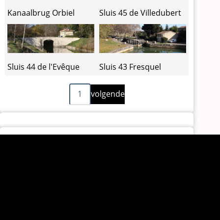
Kanaalbrug Orbiel
Sluis 45 de Villedubert
Sluis 44 de l'Evêque
Sluis 43 Fresquel
Volgende
Paginering
1
volgende
pagina