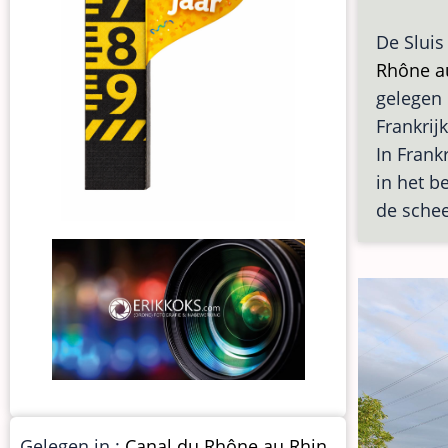
De Sluis
Rhône a
gelegen
Frankrij
In Frank
in het b
de schee
Gelegen in :
Canal du Rhône au Rhin