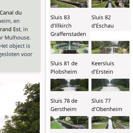
Canal du
Sluis 83
Sluis 82
heim, en
d'Illkirch
d'Eschau
rand Est
, in
Graffenstaden
aar Mulhouse.
Het object is
gesloten voor
Sluis 81 de
Keersluis
Plobsheim
d'Erstein
Sluis 78 de
Sluis 77
Gerstheim
d'Obenheim