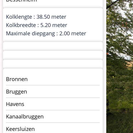
Kolklengte : 38.50 meter
Kolkbreedte : 5.20 meter
Maximale diepgang : 2.00 meter
Menu
Bronnen
kunstwerken
Bruggen
op
kunstwerkpagina
Havens
Kanaalbruggen
Keersluizen