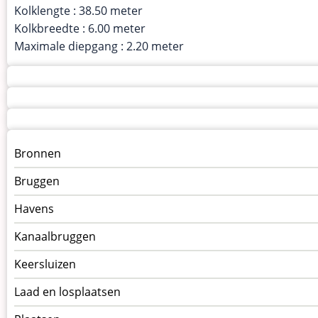
Kolklengte : 38.50 meter
Kolkbreedte : 6.00 meter
Maximale diepgang : 2.20 meter
Menu
Bronnen
kunstwerken
Bruggen
op
kunstwerkpagina
Havens
Kanaalbruggen
Keersluizen
Laad en losplaatsen