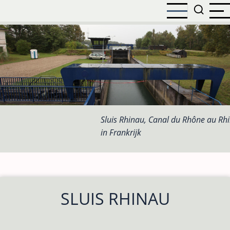
Overslaan
en
naar
de
inhoud
gaan
Sluis Rhinau, Canal du Rhône au Rh
in Frankrijk
SLUIS RHINAU