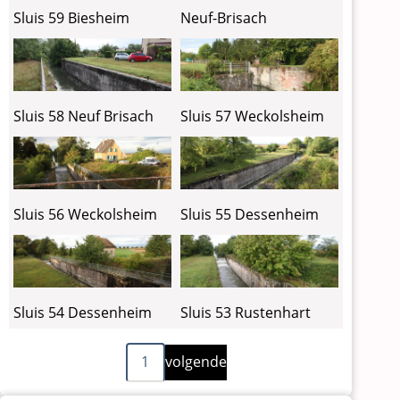
Sluis 59 Biesheim
Neuf-Brisach
Sluis 58 Neuf Brisach
Sluis 57 Weckolsheim
Sluis 56 Weckolsheim
Sluis 55 Dessenheim
Sluis 54 Dessenheim
Sluis 53 Rustenhart
Volgende
Paginering
1
volgende
pagina