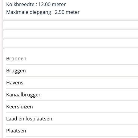
Kolkbreedte : 12.00 meter
Maximale diepgang : 2.50 meter
Menu
Bronnen
kunstwerken
Bruggen
op
kunstwerkpagina
Havens
Kanaalbruggen
Keersluizen
Laad en losplaatsen
Plaatsen