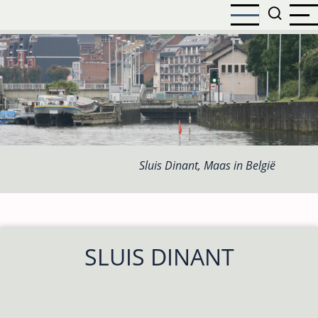
Overslaan
en
naar
de
inhoud
gaan
Sluis Dinant, Maas in België
SLUIS DINANT