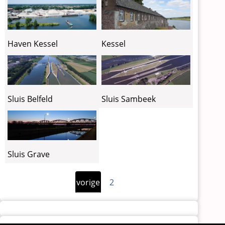
Haven Kessel
Kessel
Sluis Belfeld
Sluis Sambeek
Sluis Grave
Vorige
Paginering
vorige
2
pagina