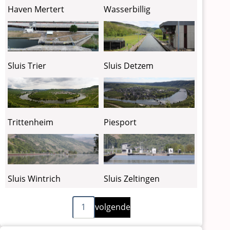
Haven Mertert
Wasserbillig
Sluis Detzem
Sluis Trier
Piesport
Trittenheim
Sluis Wintrich
Sluis Zeltingen
Volgende
Paginering
1
volgende
pagina