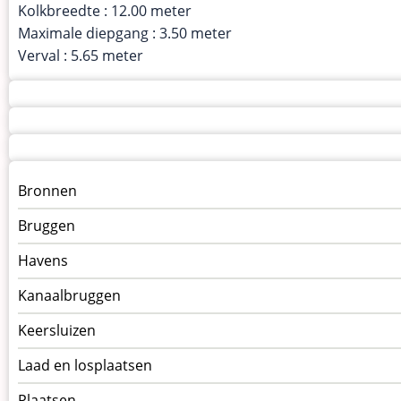
Kolkbreedte : 12.00 meter
Maximale diepgang : 3.50 meter
Verval : 5.65 meter
Menu
Bronnen
kunstwerken
Bruggen
op
kunstwerkpagina
Havens
Kanaalbruggen
Keersluizen
Laad en losplaatsen
Plaatsen