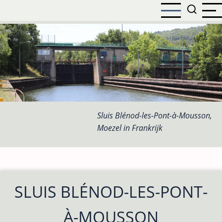
Overslaan
en
naar
de
inhoud
gaan
Sluis Blénod-les-Pont-à-Mousson,
Moezel in Frankrijk
SLUIS BLÉNOD-LES-PONT-
À-MOUSSON