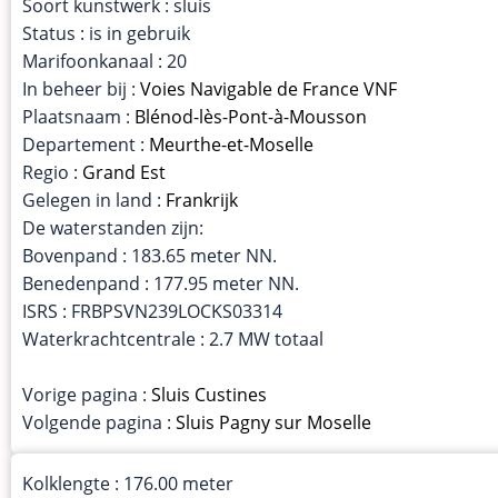
Soort kunstwerk : sluis
Status : is in gebruik
Marifoonkanaal : 20
In beheer bij :
Voies Navigable de France VNF
Plaatsnaam :
Blénod-lès-Pont-à-Mousson
Departement :
Meurthe-et-Moselle
Regio :
Grand Est
Gelegen in land :
Frankrijk
De waterstanden zijn:
Bovenpand : 183.65 meter NN.
Benedenpand : 177.95 meter NN.
ISRS : FRBPSVN239LOCKS03314
Waterkrachtcentrale : 2.7 MW totaal
Vorige pagina :
Sluis Custines
Volgende pagina :
Sluis Pagny sur Moselle
Kolklengte : 176.00 meter