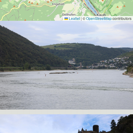
Leaflet
|
©
OpenStreetMap
contributors