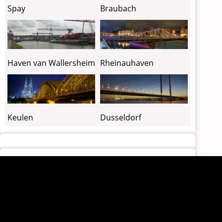
Spay
Braubach
Haven van Wallersheim
Rheinauhaven
Keulen
Dusseldorf