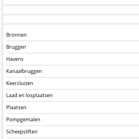
Menu
Bronnen
kunstwerken
Bruggen
op
kunstwerkpagina
Havens
Kanaalbruggen
Keersluizen
Laad en losplaatsen
Plaatsen
Pompgemalen
Scheepsliften