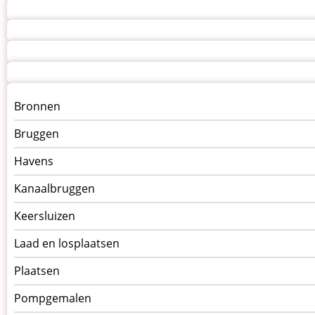
Menu
Bronnen
kunstwerken
Bruggen
op
kunstwerkpagina
Havens
Kanaalbruggen
Keersluizen
Laad en losplaatsen
Plaatsen
Pompgemalen