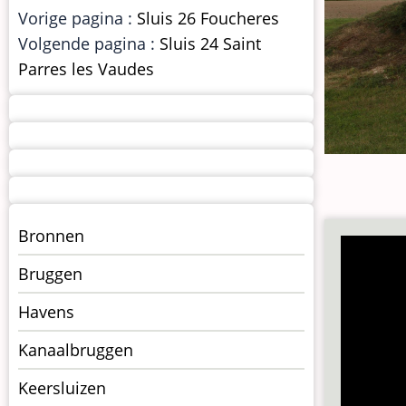
Vorige pagina :
Sluis 26 Foucheres
Volgende pagina :
Sluis 24 Saint
Parres les Vaudes
Menu
Bronnen
kunstwerken
Bruggen
op
kunstwerkpagina
Havens
Kanaalbruggen
Keersluizen