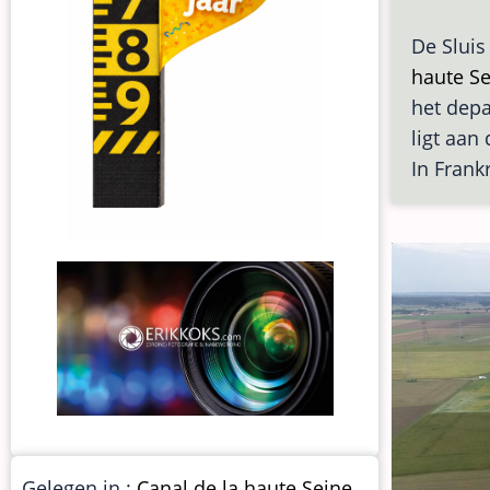
De Sluis
haute Se
het dep
ligt aan
In Frank
Gelegen in :
Canal de la haute Seine