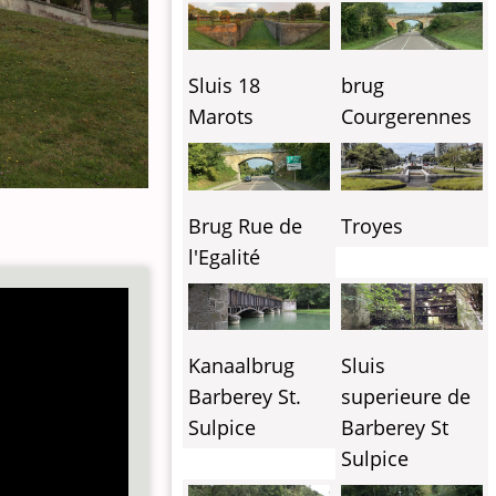
Sluis 18
brug
Marots
Courgerennes
Brug Rue de
Troyes
l'Egalité
Kanaalbrug
Sluis
Barberey St.
superieure de
Sulpice
Barberey St
Sulpice