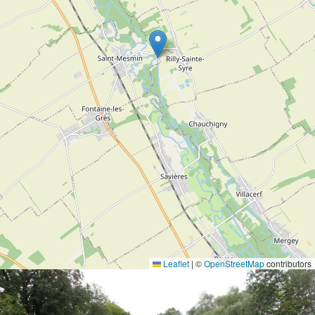
Leaflet
|
©
OpenStreetMap
contributors