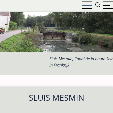
Overslaan
en
naar
de
inhoud
gaan
Sluis Mesmin, Canal de la haute Sei
in Frankrijk
SLUIS MESMIN