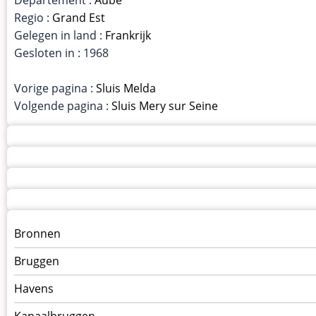
Regio :
Grand Est
Gelegen in land :
Frankrijk
Gesloten in : 1968
Vorige pagina :
Sluis Melda
Volgende pagina :
Sluis Mery sur Seine
Menu
Bronnen
kunstwerken
Bruggen
op
kunstwerkpagina
Havens
Kanaalbruggen