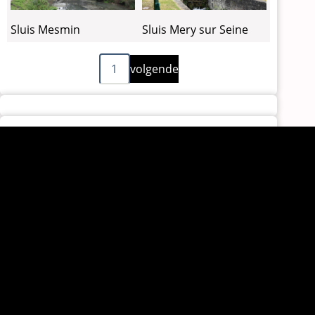
Sluis Mesmin
Sluis Mery sur Seine
Volgende
Paginering
1
volgende
pagina