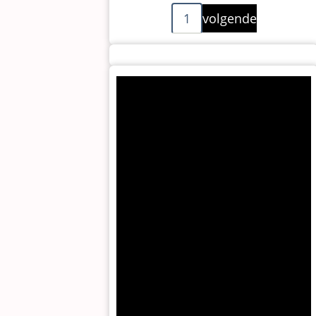
Paginering
Volgende
1
volgende
pagina