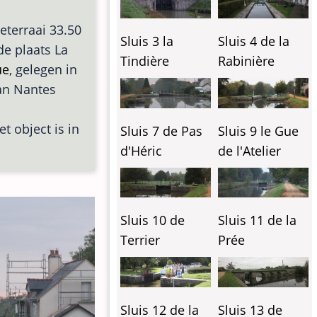
eterraai 33.50
Sluis 3 la
Sluis 4 de la
 de plaats La
Tindière
Rabinière
ue
, gelegen in
van Nantes
et object is in
Sluis 7 de Pas
Sluis 9 le Gue
d'Héric
de l'Atelier
Sluis 10 de
Sluis 11 de la
Terrier
Prée
Sluis 12 de la
Sluis 13 de