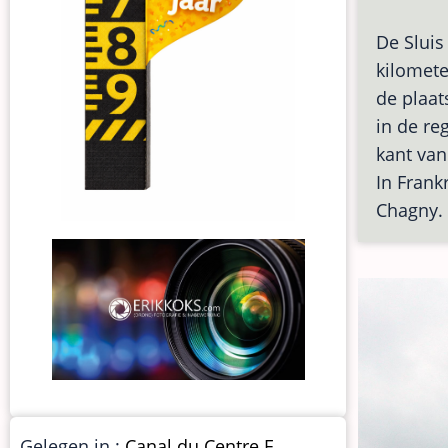
De Sluis
kilomete
de plaat
in de re
kant van
In Frank
Chagny. 
Gelegen in :
Canal du Centre F