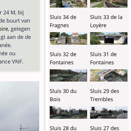
 24 M, bij
Sluis 34 de
Sluis 33 de la
n de buurt van
Fragnes
Loyère
oire
, gelegen
ligt aan de de
anée.
chée ou
Sluis 32 de
Sluis 31 de
rance VNF.
Fontaines
Fontaines
Sluis 30 du
Sluis 29 des
Bois
Trembles
Sluis 28 du
Sluis 27 des