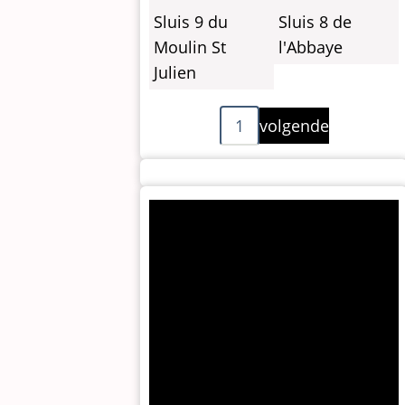
Sluis 9 du
Sluis 8 de
Moulin St
l'Abbaye
Julien
Paginering
Volgende
1
volgende
pagina