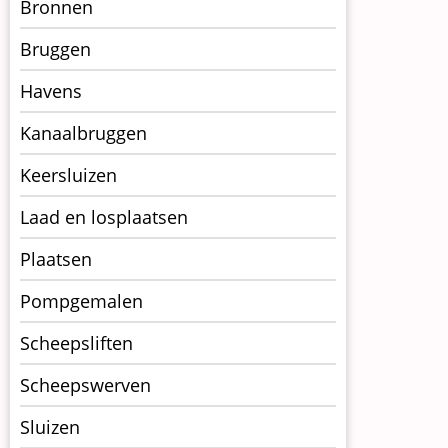
Menu
Bronnen
kunstwerken
Bruggen
op
kunstwerkpagina
Havens
Kanaalbruggen
Keersluizen
Laad en losplaatsen
Plaatsen
Pompgemalen
Scheepsliften
Scheepswerven
Sluizen