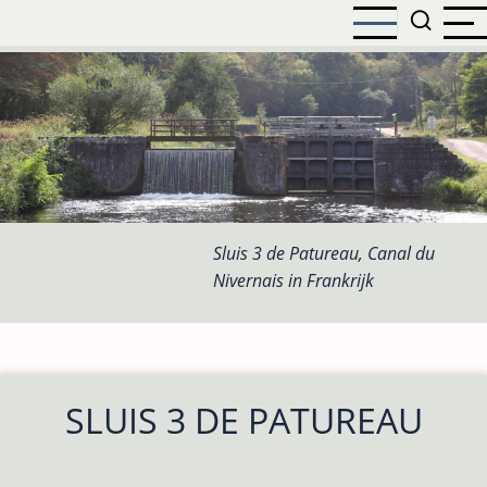
Overslaan
en
naar
de
inhoud
gaan
Sluis 3 de Patureau, Canal du
Nivernais in Frankrijk
SLUIS 3 DE PATUREAU