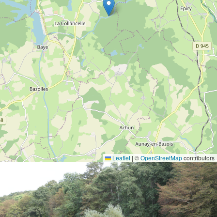
Leaflet
|
©
OpenStreetMap
contributors