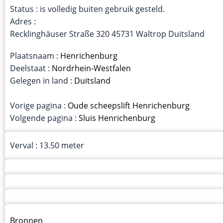
Status : is volledig buiten gebruik gesteld.
Adres :
Recklinghäuser Straße 320 45731 Waltrop Duitsland
Plaatsnaam :
Henrichenburg
Deelstaat :
Nordrhein-Westfalen
Gelegen in land :
Duitsland
Vorige pagina :
Oude scheepslift Henrichenburg
Volgende pagina :
Sluis Henrichenburg
Verval : 13.50 meter
Menu
Bronnen