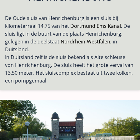
De Oude sluis van Henrichenburg is een sluis bij
kilometerraai 14.75 van het
Dortmund Ems Kanal
. De
sluis ligt in de buurt van de plaats Henrichenburg,
gelegen in de deelstaat
Nordrhein-Westfalen
, in
Duitsland.
In Duitsland zelf is de sluis bekend als Alte schleuse
von Henrichenburg. De sluis heeft het grote verval van
13.50 meter. Het sluiscomplex bestaat uit twee kolken,
een pompgemaal