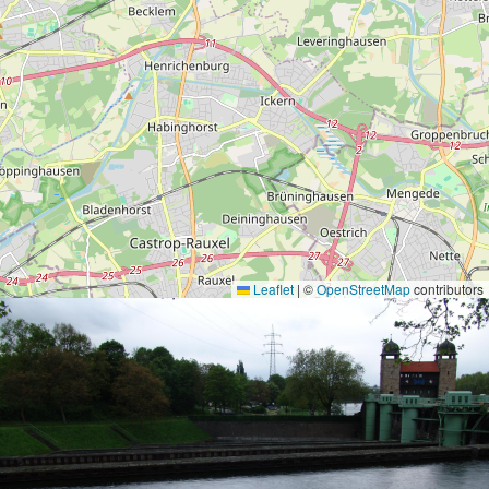
Leaflet
|
©
OpenStreetMap
contributors