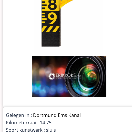
Gelegen in :
Dortmund Ems Kanal
Kilometerraai : 14.75
Soort kunstwerk : sluis