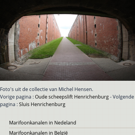
Foto's uit de collectie van Michel Hensen.
Vorige pagina :
Oude scheepslift Henrichenburg
- Volgende
pagina :
Sluis Henrichenburg
Voet
Marifoonkanalen in Nedeland
Marifoonkanalen in België