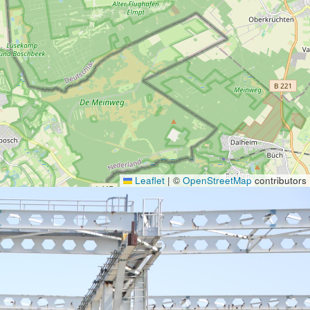
Leaflet
|
©
OpenStreetMap
contributors