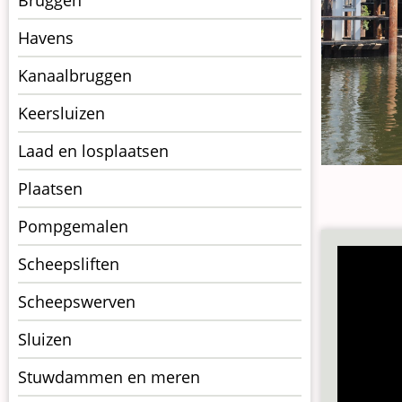
op
kunstwerkpagina
Havens
Kanaalbruggen
Keersluizen
Laad en losplaatsen
Plaatsen
Pompgemalen
Scheepsliften
Scheepswerven
Sluizen
Stuwdammen en meren