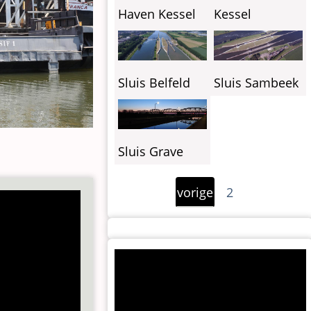
Haven Kessel
Kessel
Sluis Belfeld
Sluis Sambeek
Sluis Grave
Paginering
Vorige
vorige
2
pagina