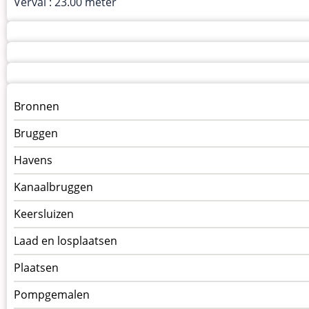
Verval : 23.00 meter
Menu
Bronnen
kunstwerken
Bruggen
op
kunstwerkpagina
Havens
Kanaalbruggen
Keersluizen
Laad en losplaatsen
Plaatsen
Pompgemalen