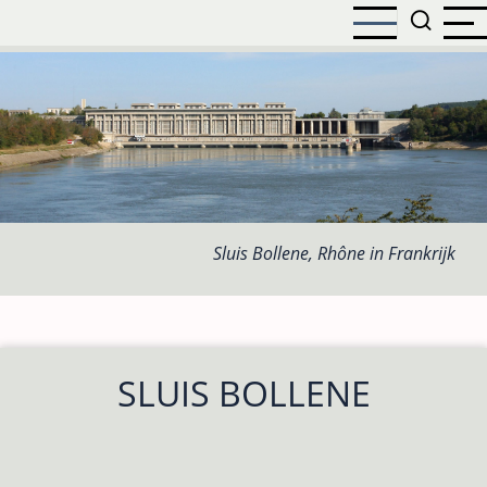
Overslaan
en
naar
de
inhoud
gaan
Sluis Bollene, Rhône in Frankrijk
SLUIS BOLLENE