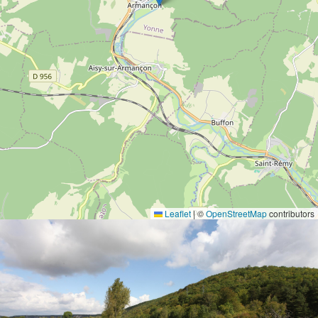
Leaflet
|
©
OpenStreetMap
contributors