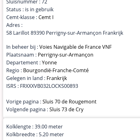
Sluisnummer : 72
Status : is in gebruik
Cemt-klasse :
Cemt I
Adres :
58 Larillot 89390 Perrigny-sur-Armançon Frankrijk
In beheer bij :
Voies Navigable de France VNF
Plaatsnaam :
Perrigny-sur-Armançon
Departement :
Yonne
Regio :
Bourgondië-Franche-Comté
Gelegen in land :
Frankrijk
ISRS : FRXXXVB032LOCKS00893
Vorige pagina :
Sluis 70 de Rougemont
Volgende pagina :
Sluis 73 de Cry
Kolklengte : 39.00 meter
Kolkbreedte : 5.20 meter