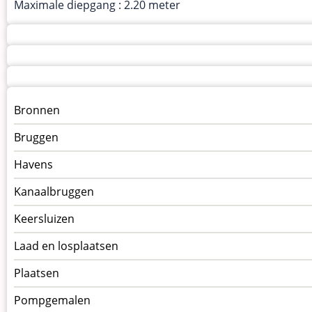
Maximale diepgang : 2.20 meter
Menu
Bronnen
kunstwerken
Bruggen
op
kunstwerkpagina
Havens
Kanaalbruggen
Keersluizen
Laad en losplaatsen
Plaatsen
Pompgemalen