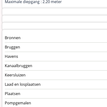
Maximale diepgang : 2.20 meter
Menu
Bronnen
kunstwerken
Bruggen
op
kunstwerkpagina
Havens
Kanaalbruggen
Keersluizen
Laad en losplaatsen
Plaatsen
Pompgemalen