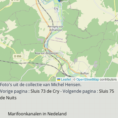
Leaflet
|
©
OpenStreetMap
contributors
Foto's uit de collectie van Michel Hensen.
Vorige pagina :
Sluis 73 de Cry
- Volgende pagina :
Sluis 75
de Nuits
Voet
Marifoonkanalen in Nedeland