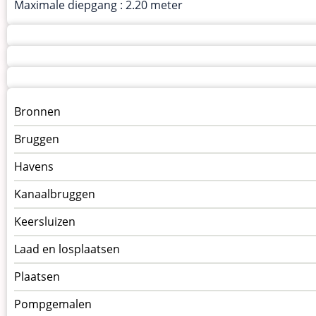
Maximale diepgang : 2.20 meter
Menu
Bronnen
kunstwerken
Bruggen
op
kunstwerkpagina
Havens
Kanaalbruggen
Keersluizen
Laad en losplaatsen
Plaatsen
Pompgemalen