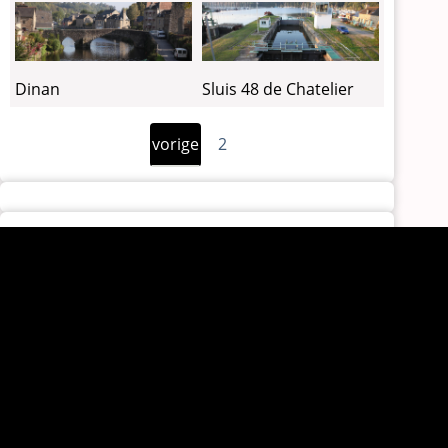
Dinan
Sluis 48 de Chatelier
Vorige
Paginering
vorige
2
pagina