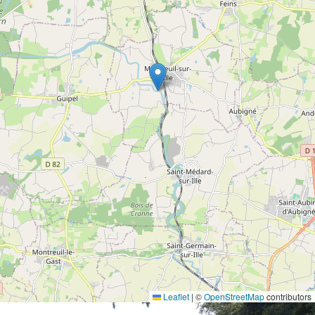
Leaflet
|
©
OpenStreetMap
contributors