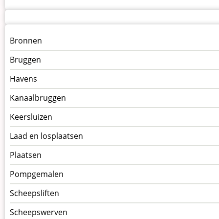
Menu
Bronnen
kunstwerken
Bruggen
op
kunstwerkpagina
Havens
Kanaalbruggen
Keersluizen
Laad en losplaatsen
Plaatsen
Pompgemalen
Scheepsliften
Scheepswerven