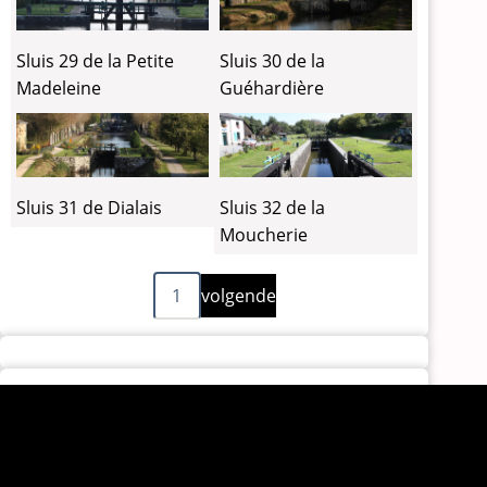
Sluis 29 de la Petite
Sluis 30 de la
Madeleine
Guéhardière
Sluis 31 de Dialais
Sluis 32 de la
Moucherie
Volgende
Paginering
1
volgende
pagina