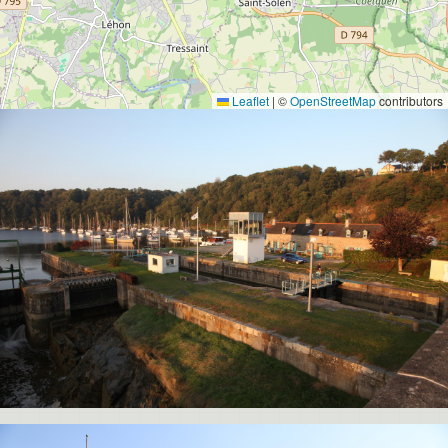
Leaflet
|
©
OpenStreetMap
contributors