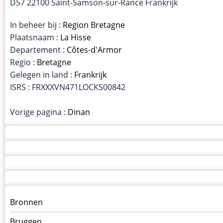
D57 22100 Saint-Samson-sur-Rance Frankrijk
In beheer bij :
Region Bretagne
Plaatsnaam :
La Hisse
Departement :
Côtes-d'Armor
Regio :
Bretagne
Gelegen in land :
Frankrijk
ISRS : FRXXXVN471LOCKS00842
Vorige pagina :
Dinan
Menu
Bronnen
kunstwerken
Bruggen
op