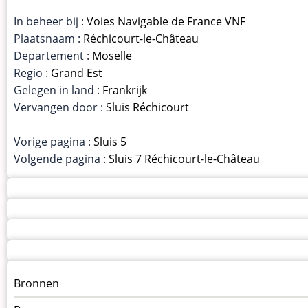
In beheer bij :
Voies Navigable de France VNF
Plaatsnaam :
Réchicourt-le-Château
Departement :
Moselle
Regio :
Grand Est
Gelegen in land :
Frankrijk
Vervangen door :
Sluis Réchicourt
Vorige pagina :
Sluis 5
Volgende pagina :
Sluis 7 Réchicourt-le-Château
Menu
Bronnen
kunstwerken