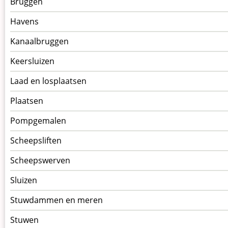
Bruggen
op
kunstwerkpagina
Havens
Kanaalbruggen
Keersluizen
Laad en losplaatsen
Plaatsen
Pompgemalen
Scheepsliften
Scheepswerven
Sluizen
Stuwdammen en meren
Stuwen