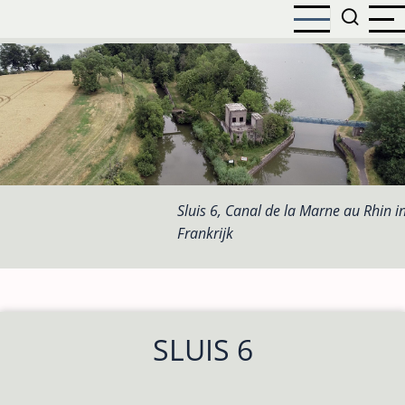
Overslaan
en
naar
de
inhoud
gaan
Sluis 6, Canal de la Marne au Rhin i
Frankrijk
SLUIS 6