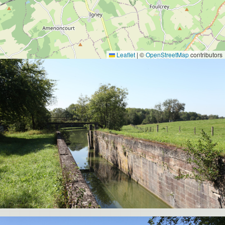
Leaflet
|
©
OpenStreetMap
contributors