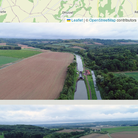
Leaflet
|
©
OpenStreetMap
contributors