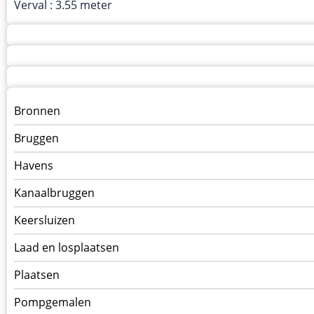
Verval : 3.55 meter
Menu
Bronnen
kunstwerken
Bruggen
op
kunstwerkpagina
Havens
Kanaalbruggen
Keersluizen
Laad en losplaatsen
Plaatsen
Pompgemalen