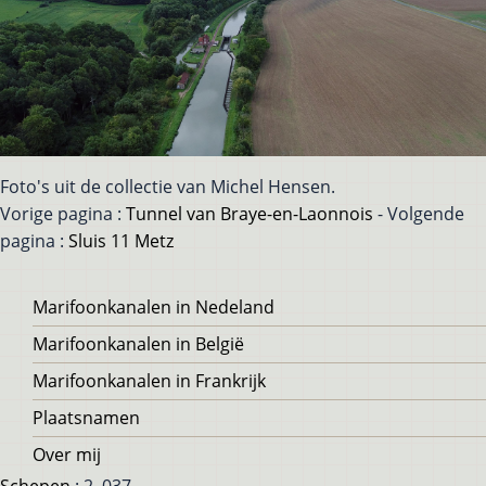
Foto's uit de collectie van Michel Hensen.
Vorige pagina :
Tunnel van Braye-en-Laonnois
- Volgende
pagina :
Sluis 11 Metz
Voet
Marifoonkanalen in Nedeland
Marifoonkanalen in België
Marifoonkanalen in Frankrijk
Plaatsnamen
Over mij
Schepen
: 2, 037