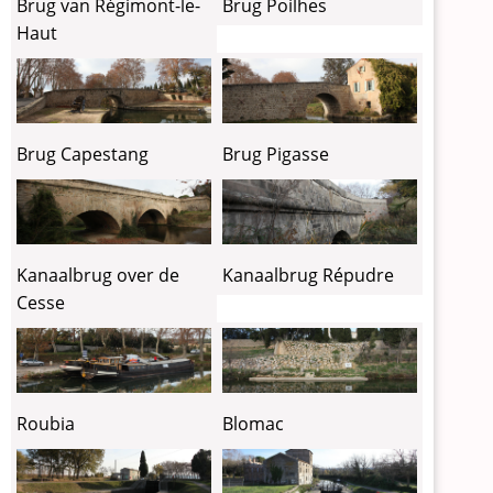
Brug van Régimont-le-
Brug Poilhes
Haut
Brug Capestang
Brug Pigasse
Kanaalbrug over de
Kanaalbrug Répudre
Cesse
Blomac
Roubia