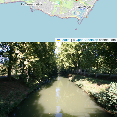
Leaflet
|
©
OpenStreetMap
contributors