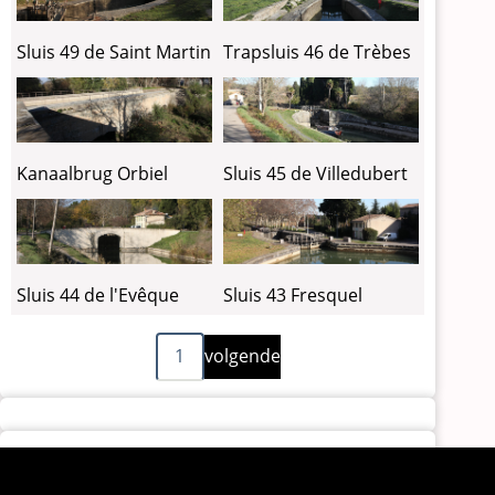
Sluis 49 de Saint Martin
Trapsluis 46 de Trèbes
Kanaalbrug Orbiel
Sluis 45 de Villedubert
Sluis 44 de l'Evêque
Sluis 43 Fresquel
Volgende
Paginering
1
volgende
pagina