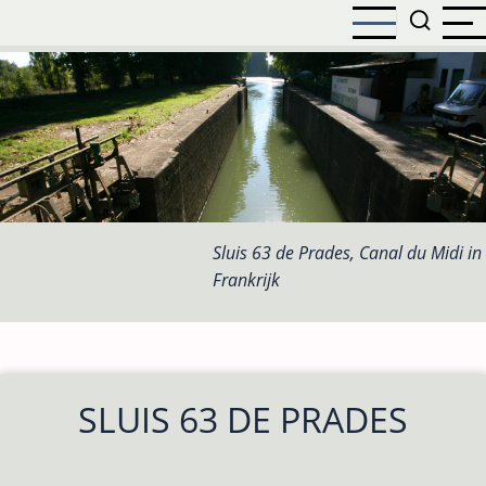
Overslaan
en
naar
de
inhoud
gaan
Sluis 63 de Prades, Canal du Midi in
Frankrijk
SLUIS 63 DE PRADES