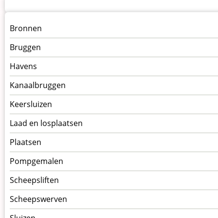
Menu
Bronnen
kunstwerken
Bruggen
op
kunstwerkpagina
Havens
Kanaalbruggen
Keersluizen
Laad en losplaatsen
Plaatsen
Pompgemalen
Scheepsliften
Scheepswerven
Sluizen