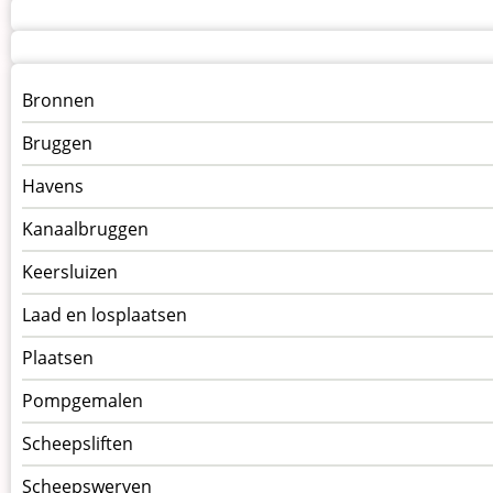
Menu
Bronnen
kunstwerken
Bruggen
op
kunstwerkpagina
Havens
Kanaalbruggen
Keersluizen
Laad en losplaatsen
Plaatsen
Pompgemalen
Scheepsliften
Scheepswerven