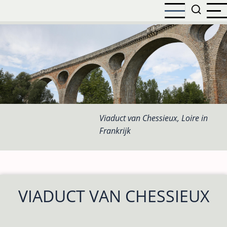
Overslaan
en
naar
de
inhoud
gaan
Viaduct van Chessieux, Loire in
Frankrijk
VIADUCT VAN CHESSIEUX