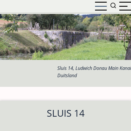
Overslaan
en
naar
de
inhoud
gaan
Sluis 14, Ludwich Donau Main Kanal
Duitsland
SLUIS 14