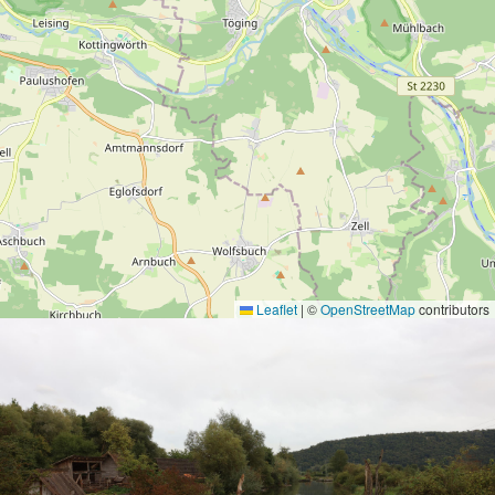
Leaflet
|
©
OpenStreetMap
contributors