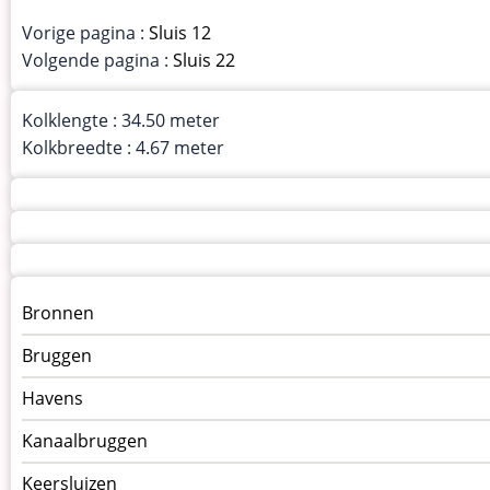
Vorige pagina :
Sluis 12
Volgende pagina :
Sluis 22
Kolklengte : 34.50 meter
Kolkbreedte : 4.67 meter
Menu
Bronnen
kunstwerken
Bruggen
op
kunstwerkpagina
Havens
Kanaalbruggen
Keersluizen