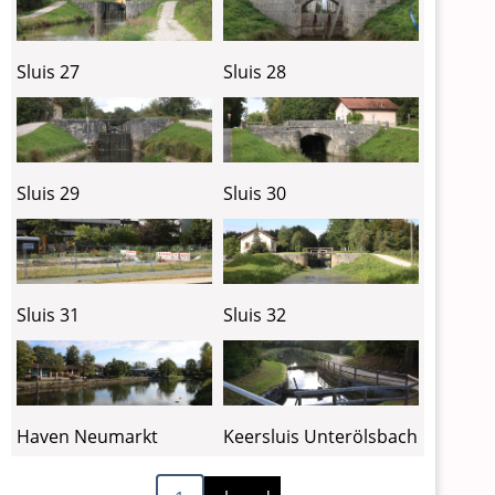
Sluis 27
Sluis 28
Sluis 29
Sluis 30
Sluis 31
Sluis 32
Haven Neumarkt
Keersluis Unterölsbach
Volgende
Paginering