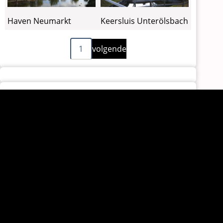
Haven Neumarkt
Keersluis Unterölsbach
Volgende
Paginering
1
volgende
pagina