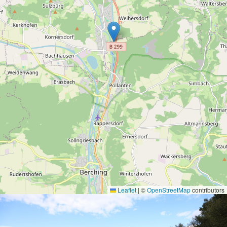
Leaflet
|
©
OpenStreetMap
contributors