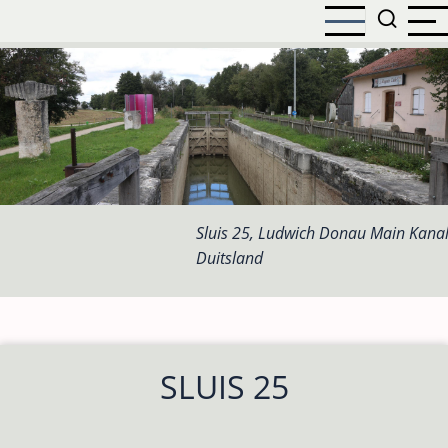
Overslaan
en
naar
de
inhoud
gaan
Sluis 25, Ludwich Donau Main Kanal
Duitsland
SLUIS 25