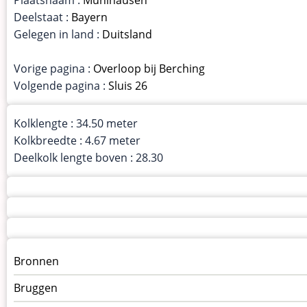
Deelstaat :
Bayern
Gelegen in land :
Duitsland
Vorige pagina :
Overloop bij Berching
Volgende pagina :
Sluis 26
Kolklengte : 34.50 meter
Kolkbreedte : 4.67 meter
Deelkolk lengte boven : 28.30
Menu
Bronnen
kunstwerken
Bruggen
op
kunstwerkpagina