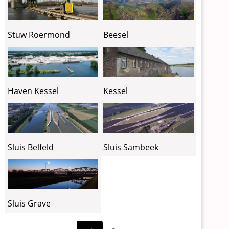
Stuw Roermond
Beesel
Haven Kessel
Kessel
Sluis Belfeld
Sluis Sambeek
Sluis Grave
Vorige
Paginering