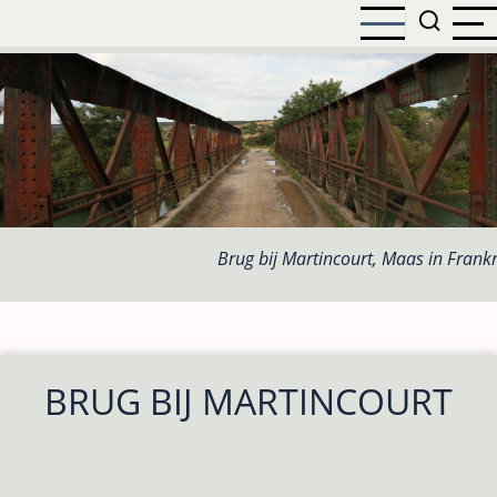
Overslaan
en
naar
de
inhoud
gaan
Brug bij Martincourt, Maas in Frankr
BRUG BIJ MARTINCOURT