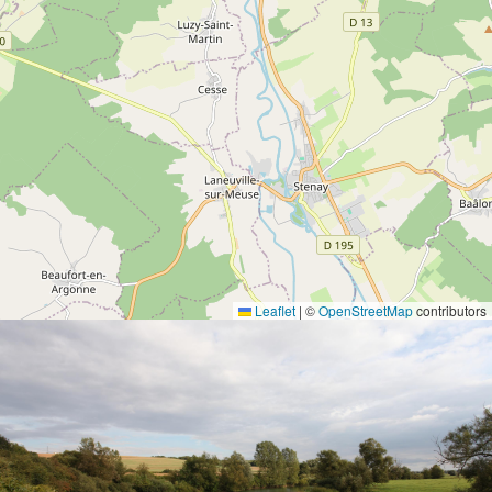
Leaflet
|
©
OpenStreetMap
contributors