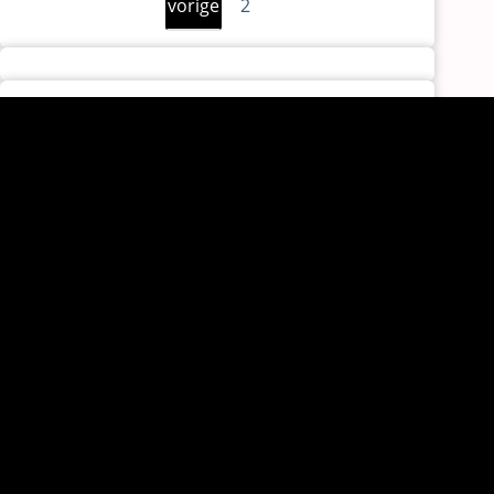
vorige
2
pagina