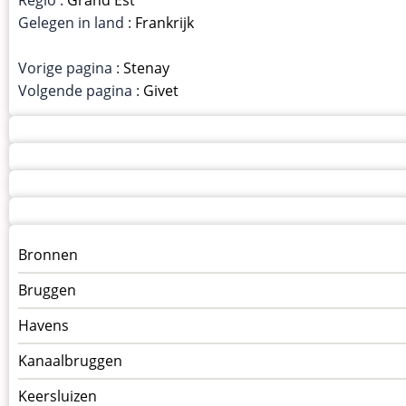
Gelegen in land :
Frankrijk
Vorige pagina :
Stenay
Volgende pagina :
Givet
Menu
Bronnen
kunstwerken
Bruggen
op
kunstwerkpagina
Havens
Kanaalbruggen
Keersluizen