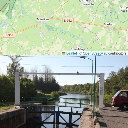
Leaflet
|
©
OpenStreetMap
contributors