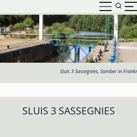
Overslaan
en
naar
de
inhoud
gaan
Sluis 3 Sassegnies, Samber in Frankr
SLUIS 3 SASSEGNIES