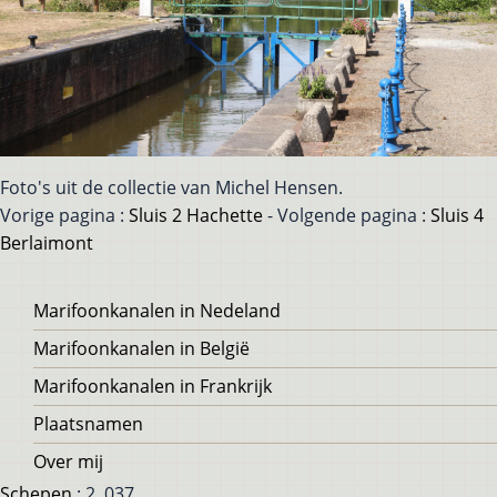
Foto's uit de collectie van Michel Hensen.
Vorige pagina :
Sluis 2 Hachette
- Volgende pagina :
Sluis 4
Berlaimont
Voet
Marifoonkanalen in Nedeland
Marifoonkanalen in België
Marifoonkanalen in Frankrijk
Plaatsnamen
Over mij
Schepen
: 2, 037