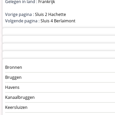
Gelegen in land :
Frankrijk
Vorige pagina :
Sluis 2 Hachette
Volgende pagina :
Sluis 4 Berlaimont
Menu
Bronnen
kunstwerken
Bruggen
op
kunstwerkpagina
Havens
Kanaalbruggen
Keersluizen