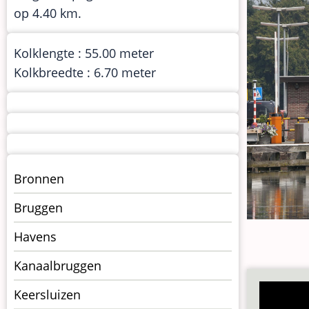
op 4.40 km.
Kolklengte : 55.00 meter
Kolkbreedte : 6.70 meter
Menu
Bronnen
kunstwerken
Bruggen
op
kunstwerkpagina
Havens
Kanaalbruggen
Keersluizen