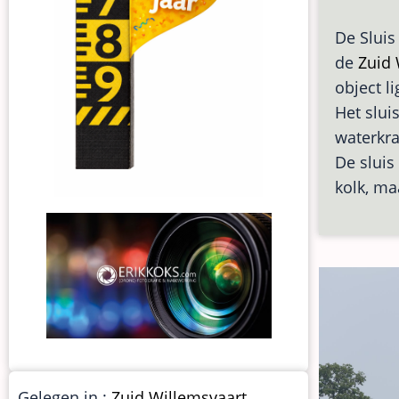
De Sluis
de
Zuid 
object l
Het slui
waterkra
De sluis
kolk, ma
Gelegen in :
Zuid Willemsvaart