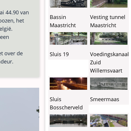
ai 44.90 van
Vesting tunnel
Bassin
Loozen, het
Maastricht
Maastricht
elgië.
 een
et over de
Sluis 19
Voedingskanaal
ndeur.
Zuid
Willemsvaart
Sluis
Smeermaas
Bosscherveld