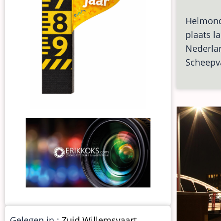
Helmond 
plaats l
Nederla
Scheepva
Gelegen in :
Zuid Willemsvaart