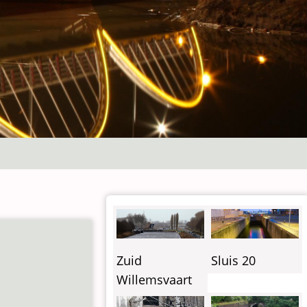
Zuid
Sluis 20
Willemsvaart