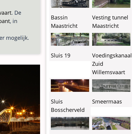
vaart
. De
Vesting tunnel
Bassin
bant
, in
Maastricht
Maastricht
eer mogelijk.
Sluis 19
Voedingskanaal
Zuid
Willemsvaart
Sluis
Smeermaas
Bosscherveld