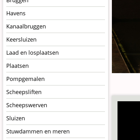
op
kunstwerkpagina
Havens
Kanaalbruggen
Keersluizen
Laad en losplaatsen
Plaatsen
Pompgemalen
Scheepsliften
Scheepswerven
Sluizen
Stuwdammen en meren