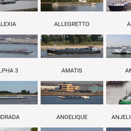
LEXIA
ALLEGRETTO
A
LPHA 3
AMATIS
A
NDRADA
ANGELIQUE
ANJEL