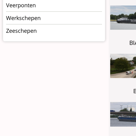
Veerponten
Werkschepen
Zeeschepen
BI
B