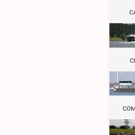
C
C
CO