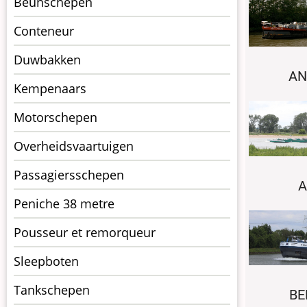
Beunschepen
Conteneur
Duwbakken
AN
Kempenaars
Motorschepen
Overheidsvaartuigen
Passagiersschepen
A
Peniche 38 metre
Pousseur et remorqueur
Sleepboten
Tankschepen
BE