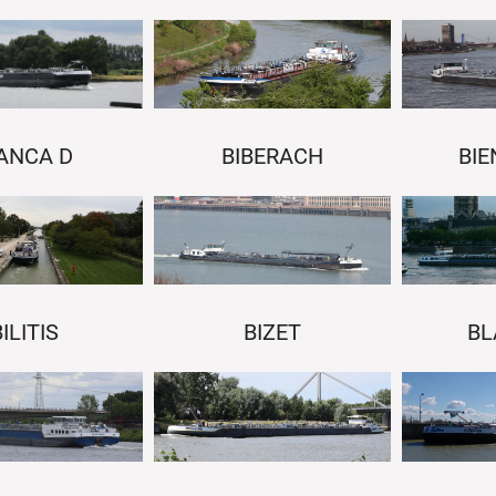
ANCA D
BIBERACH
BIE
ILITIS
BIZET
BL