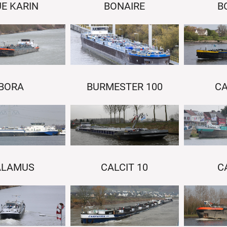
E KARIN
BONAIRE
B
BORA
BURMESTER 100
CA
ALAMUS
CALCIT 10
C