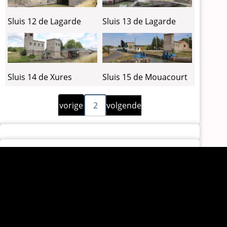
Sluis 12 de Lagarde
Sluis 13 de Lagarde
Sluis 14 de Xures
Sluis 15 de Mouacourt
Vorige
Volgende
Paginering
vorige
2
volgende
pagina
pagina