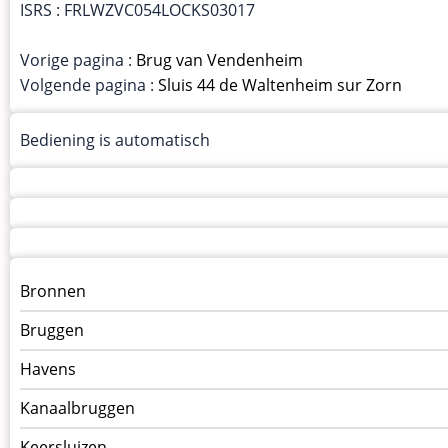
ISRS : FRLWZVC054LOCKS03017
Vorige pagina :
Brug van Vendenheim
Volgende pagina :
Sluis 44 de Waltenheim sur Zorn
Bediening is automatisch
Menu
Bronnen
kunstwerken
Bruggen
op
kunstwerkpagina
Havens
Kanaalbruggen
Keersluizen