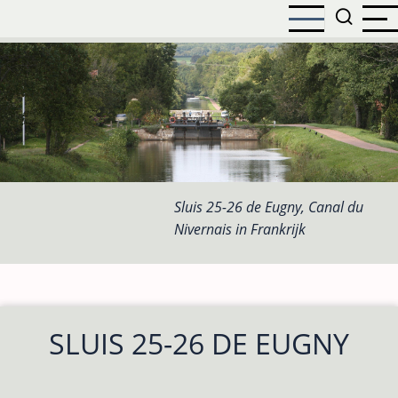
Overslaan
en
naar
de
inhoud
gaan
Sluis 25-26 de Eugny, Canal du
Nivernais in Frankrijk
SLUIS 25-26 DE EUGNY