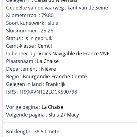
Gedeelte van de vaarweg : kant van de Seine
Kilometerraai : 79.80
Soort kunstwerk : sluis
Sluisnummer : 25-26
Status : is in gebruik
Cemt-klasse :
Cemt I
In beheer bij :
Voies Navigable de France VNF
Plaatsnaam :
La Chaise
Departement :
Nièvre
Regio :
Bourgondië-Franche-Comté
Gelegen in land :
Frankrijk
ISRS : FRXXXVN122LOCKS00798
Vorige pagina :
La Chaise
Volgende pagina :
Sluis 27 Macy
Kolklengte : 38.50 meter