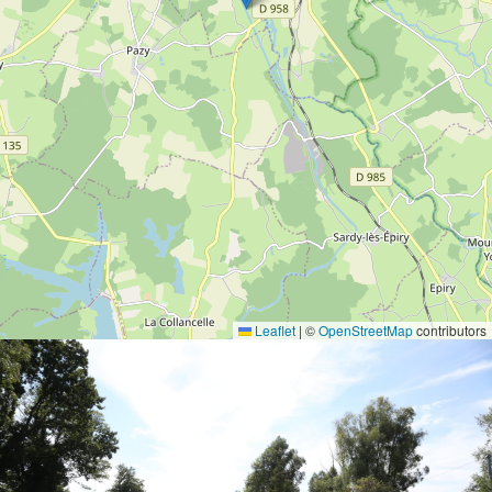
Leaflet
|
©
OpenStreetMap
contributors