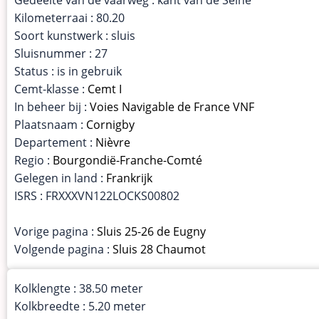
Kilometerraai : 80.20
Soort kunstwerk : sluis
Sluisnummer : 27
Status : is in gebruik
Cemt-klasse :
Cemt I
In beheer bij :
Voies Navigable de France VNF
Plaatsnaam :
Cornigby
Departement :
Nièvre
Regio :
Bourgondië-Franche-Comté
Gelegen in land :
Frankrijk
ISRS : FRXXXVN122LOCKS00802
Vorige pagina :
Sluis 25-26 de Eugny
Volgende pagina :
Sluis 28 Chaumot
Kolklengte : 38.50 meter
Kolkbreedte : 5.20 meter