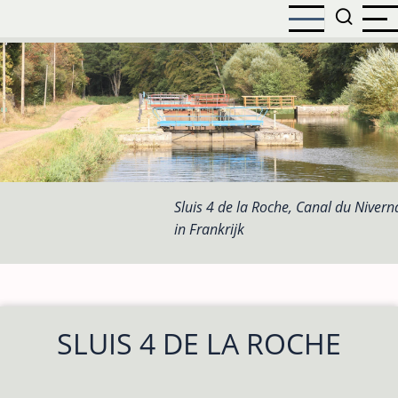
Overslaan
en
naar
de
inhoud
gaan
Sluis 4 de la Roche, Canal du Nivern
in Frankrijk
SLUIS 4 DE LA ROCHE