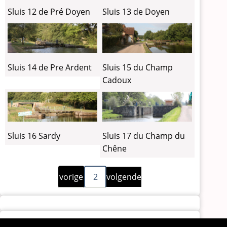
Sluis 12 de Pré Doyen
Sluis 13 de Doyen
Sluis 14 de Pre Ardent
Sluis 15 du Champ
Cadoux
Sluis 16 Sardy
Sluis 17 du Champ du
Chêne
Vorige
Volgende
Paginering
vorige
2
volgende
pagina
pagina