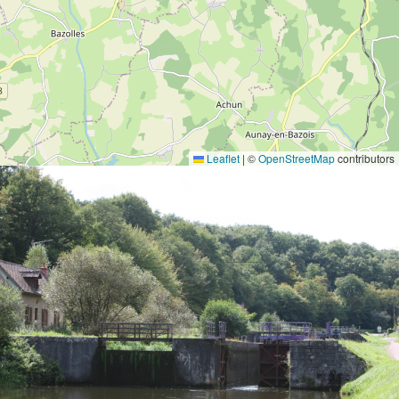
Leaflet
|
©
OpenStreetMap
contributors