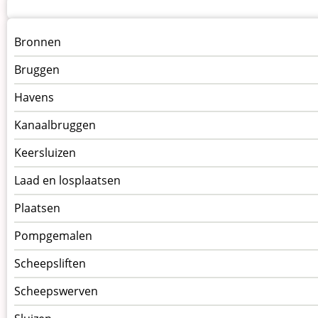
Menu
Bronnen
kunstwerken
Bruggen
op
kunstwerkpagina
Havens
Kanaalbruggen
Keersluizen
Laad en losplaatsen
Plaatsen
Pompgemalen
Scheepsliften
Scheepswerven