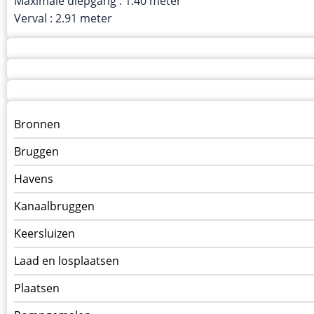
Maximale diepgang : 1.40 meter
Verval : 2.91 meter
Menu
Bronnen
kunstwerken
Bruggen
op
kunstwerkpagina
Havens
Kanaalbruggen
Keersluizen
Laad en losplaatsen
Plaatsen