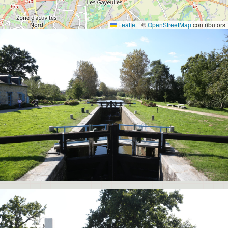
Leaflet
|
©
OpenStreetMap
contributors