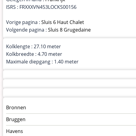
ISRS : FRXXXVN453LOCKS00156
Vorige pagina :
Sluis 6 Haut Chalet
Volgende pagina :
Sluis 8 Grugedaine
Kolklengte : 27.10 meter
Kolkbreedte : 4.70 meter
Maximale diepgang : 1.40 meter
Menu
Bronnen
kunstwerken
Bruggen
op
kunstwerkpagina
Havens