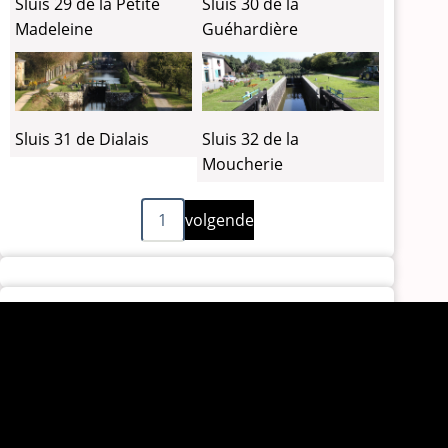
Sluis 29 de la Petite
Sluis 30 de la
Madeleine
Guéhardière
Sluis 31 de Dialais
Sluis 32 de la
Moucherie
Volgende
Paginering
1
volgende
pagina