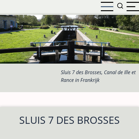
Overslaan
en
naar
de
inhoud
gaan
Sluis 7 des Brosses, Canal de Ille et
Rance in Frankrijk
SLUIS 7 DES BROSSES