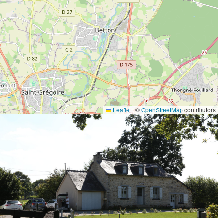
Leaflet
|
©
OpenStreetMap
contributors