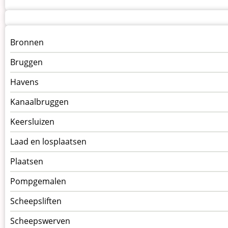
Menu
Bronnen
kunstwerken
Bruggen
op
kunstwerkpagina
Havens
Kanaalbruggen
Keersluizen
Laad en losplaatsen
Plaatsen
Pompgemalen
Scheepsliften
Scheepswerven