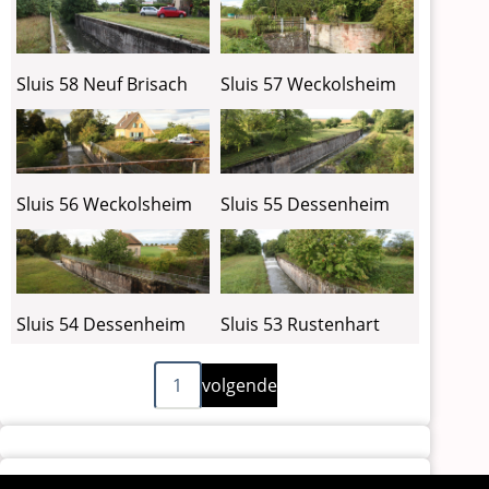
Sluis 58 Neuf Brisach
Sluis 57 Weckolsheim
Sluis 56 Weckolsheim
Sluis 55 Dessenheim
Sluis 54 Dessenheim
Sluis 53 Rustenhart
Volgende
Paginering
1
volgende
pagina