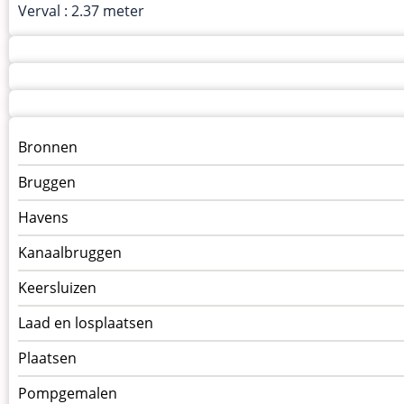
Verval : 2.37 meter
Menu
Bronnen
kunstwerken
Bruggen
op
kunstwerkpagina
Havens
Kanaalbruggen
Keersluizen
Laad en losplaatsen
Plaatsen
Pompgemalen