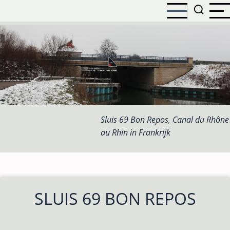
Overslaan
en
naar
de
inhoud
gaan
Sluis 69 Bon Repos, Canal du Rhône
au Rhin in Frankrijk
SLUIS 69 BON REPOS