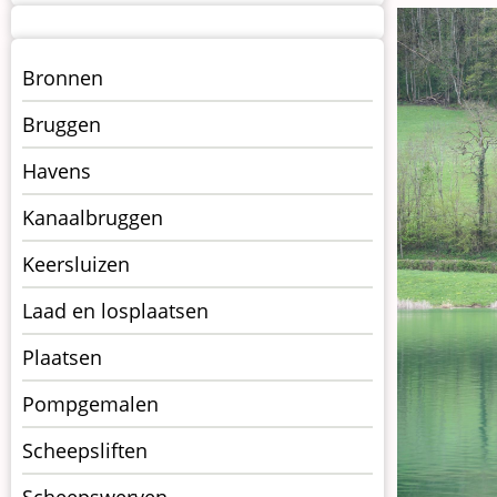
Menu
Bronnen
kunstwerken
Bruggen
op
kunstwerkpagina
Havens
Kanaalbruggen
Keersluizen
Laad en losplaatsen
Plaatsen
Pompgemalen
Scheepsliften