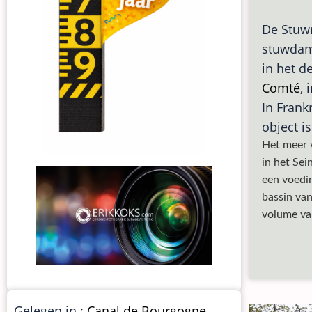
De Stuw
stuwdam 
in het 
Comté
, 
In Frank
object i
Het meer 
in het Sei
een voedin
bassin van
volume van
Gelegen in :
Canal de Bourgogne