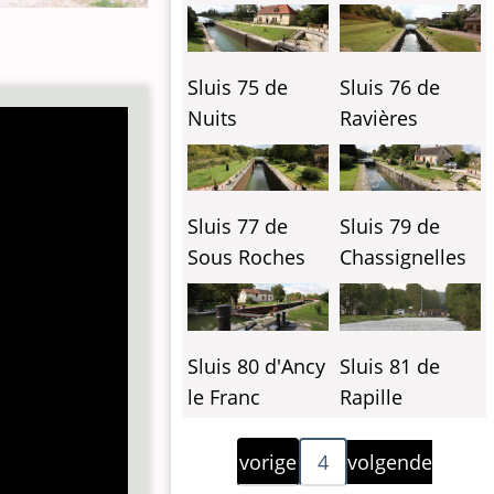
Sluis 75 de
Sluis 76 de
Nuits
Ravières
Sluis 77 de
Sluis 79 de
Sous Roches
Chassignelles
Sluis 80 d'Ancy
Sluis 81 de
le Franc
Rapille
Paginering
Vorige
Volgende
vorige
4
volgende
pagina
pagina