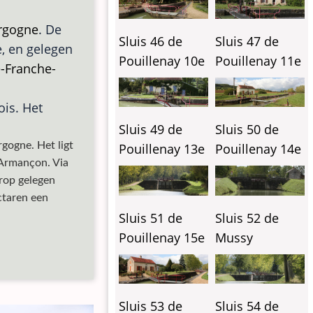
rgogne
. De
Sluis 46 de
Sluis 47 de
, en gelegen
Pouillenay 10e
Pouillenay 11e
-Franche-
ois. Het
Sluis 49 de
Sluis 50 de
gogne. Het ligt
Pouillenay 13e
Pouillenay 14e
e Armançon. Via
erop gelegen
ctaren een
Sluis 51 de
Sluis 52 de
Pouillenay 15e
Mussy
Sluis 53 de
Sluis 54 de