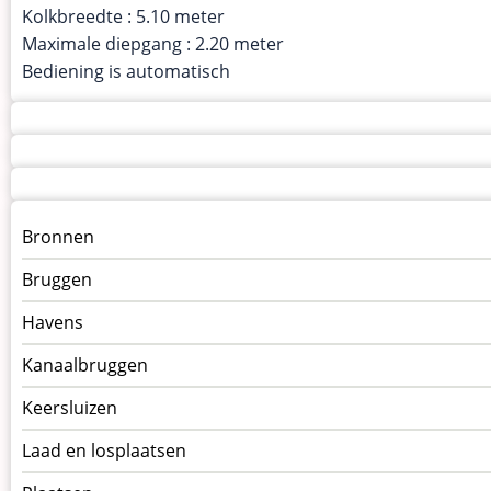
Kolkbreedte : 5.10 meter
Maximale diepgang : 2.20 meter
Bediening is automatisch
Menu
Bronnen
kunstwerken
Bruggen
op
kunstwerkpagina
Havens
Kanaalbruggen
Keersluizen
Laad en losplaatsen