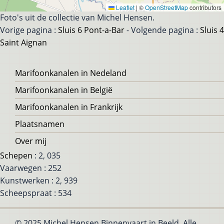
Leaflet
|
©
OpenStreetMap
contributors
Foto's uit de collectie van Michel Hensen.
Vorige pagina :
Sluis 6 Pont-a-Bar
- Volgende pagina :
Sluis 4
Saint Aignan
Voet
Marifoonkanalen in Nedeland
Marifoonkanalen in België
Marifoonkanalen in Frankrijk
Plaatsnamen
Over mij
Schepen
: 2, 035
Vaarwegen : 252
Kunstwerken : 2, 939
Scheepspraat : 534
© 2025 Michel Hensen Binnenvaart in Beeld, Alle